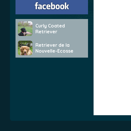
Curly Coated
Retriever
Retriever de la
Nouvelle-Ecosse