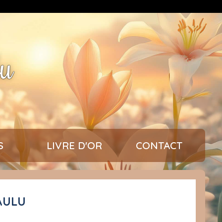
lu
S
LIVRE D'OR
CONTACT
PAULU