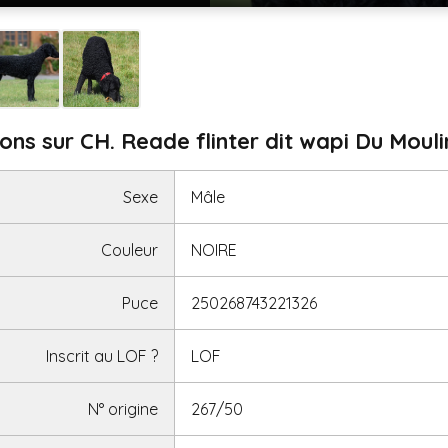
ons sur CH. Reade flinter dit wapi Du Moul
Sexe
Mâle
Couleur
NOIRE
Puce
250268743221326
Inscrit au LOF
?
LOF
N° origine
267/50