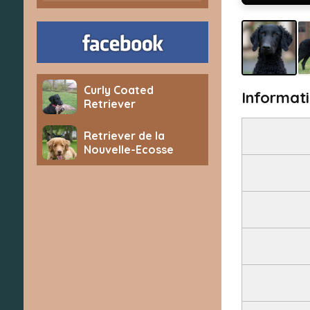
Curly Coated
Informati
Retriever
Retriever de la
Nouvelle-Ecosse