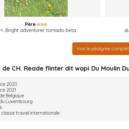
Père
H. Bright adventurer tornado beta
du
Voir le pédigree complet
de CH. Reade flinter dit wapi Du Moulin D
nce 2020
ce 2021
de Belgique
du Luxembourg
es
 classe travail internationale