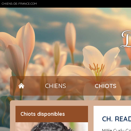
CHIENS-DE-FRANCE.COM
D
CHIENS
CHIOTS
Chiots disponibles
CH. RE
mâle Curly 